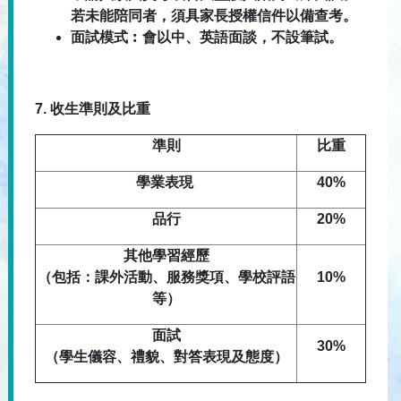
若未能陪同者，須具家長授權信件以備查考。
面試模式︰會以中、英語面談，不設筆試。
7.
收生準則及比重
準則
比重
學業表現
40%
品行
20%
其他學習經歷
（包括：課外活動、服務獎項、學校評語
10%
等）
面試
30%
（學生儀容、禮貌、對答表現及態度）