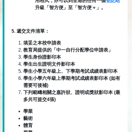
用程式，亦可以到全港的任何一個
登記站
升級「智方便」至「智方便＋」。
5.
遞交文件清單：
填妥之本校申請表
教育局提供的「中一自行分配學位申請表」
學生身份證影印本
學生出生證明文件影印本
學生小學五年級上、下學期考試成績表影印本
學生小學六年級上學期考試成績表影印本
(
如有
需要可後補
)
下列範疇相關之嘉許狀、證明或獎狀影印本
(
最
多共可提交
4
張
)
學業
藝術
體育