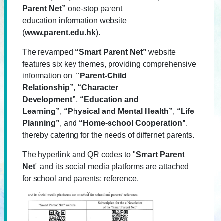
Parent Net”
one-stop parent
education information website
(
www.parent.edu.hk
).
The revamped
“Smart Parent Net”
website
features six key themes, providing comprehensive
information on
“Parent-Child
Relationship”
,
“Character
Development”
,
“Education and
Learning”
,
“Physical and Mental Health”
,
“Life
Planning”
, and
“Home-school Cooperation”
.
thereby catering for the needs of differnet parents.
The hyperlink and QR codes to "
Smart Parent
Net
" and its social media platforms are attached
for school and parents; reference.